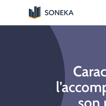
Cara
l’accomp
son 