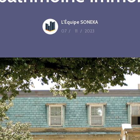
L'Équipe SONEKA
07
/
11
/
2023