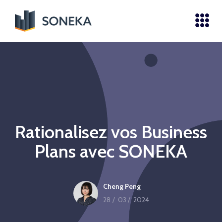
Rationalisez vos Business
Plans avec SONEKA
Cheng Peng
28
/
03
/
2024