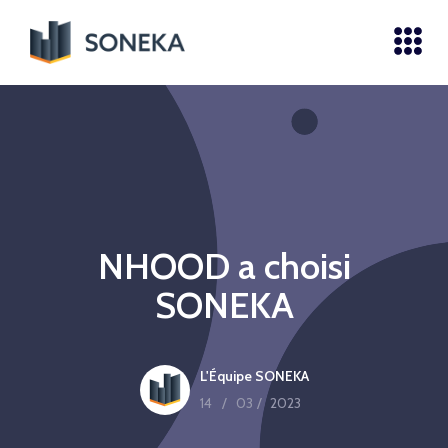
NHOOD a choisi
SONEKA
L'Équipe SONEKA
14
/
03
/
2023