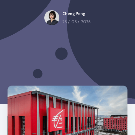
Cheng Peng
25
/
05
/
2026