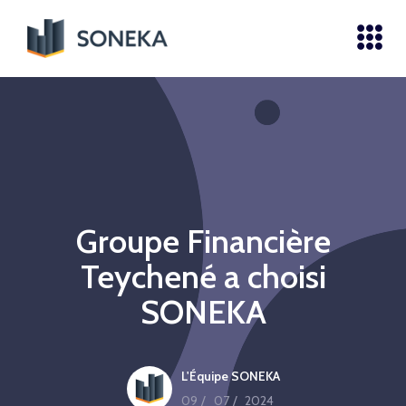
Groupe Financière
Teychené a choisi
SONEKA
L'Équipe SONEKA
09
/
07
/
2024